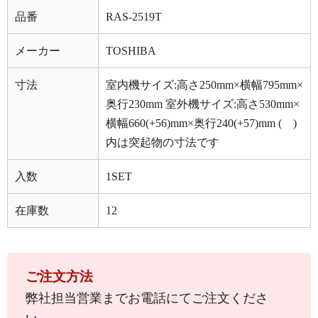
品番
RAS-2519T
メーカー
TOSHIBA
寸法
室内機サイズ:高さ250mm×横幅795mm×
奥行230mm
室外機サイズ:高さ530mm×
横幅660(+56)mm×奥行240(+57)mm
( )
内は突起物の寸法です
入数
1SET
在庫数
12
ご注文方法
弊社担当営業までお電話にてご注文くださ